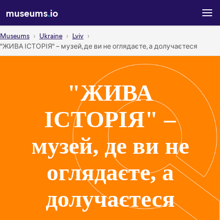
museums
.
io
Museums
Ukraine
Lviv
"ЖИВА ІСТОРІЯ" – музей, де ви не оглядаєте, а долучаєтеся
"ЖИВА
ІСТОРІЯ" –
музей, де ви не
оглядаєте, а
долучаєтеся